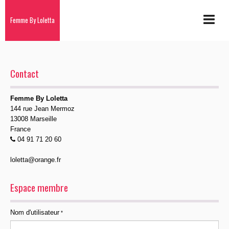
Femme By Loletta
PAGE D'ACCUEIL
Contact
LES MARQUES
NOS PRODUITS
Femme By Loletta
144 rue Jean Mermoz
LA QUALITÉ DE NOS PRODUITS
13008 Marseille
France
LES BONNES AFFAIRES
04 91 71 20 60
CONTACT
loletta@orange.fr
BOUTIQUE
Espace membre
Cuirs et fourrures
Nom d'utilisateur
Pantalons et Shorts